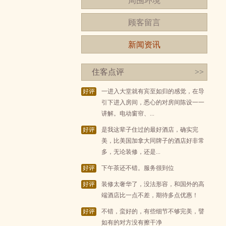
周围环境
顾客留言
新闻资讯
住客点评
>>
好评
一进入大堂就有宾至如归的感觉，在导
引下进入房间，悉心的对房间陈设一一
讲解。电动窗帘、...
好评
是我这辈子住过的最好酒店，确实完
美，比美国加拿大同牌子的酒店好非常
多，无论装修，还是...
好评
下午茶还不错。服务很到位
好评
装修太奢华了，没法形容，和国外的高
端酒店比一点不差，期待多点优惠！
好评
不错，蛮好的，有些细节不够完美，譬
如有的对方没有擦干净