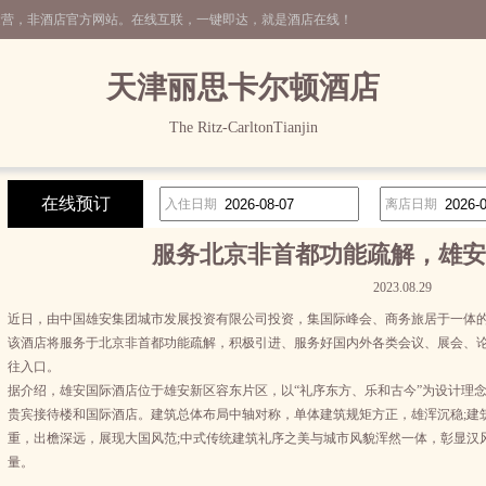
运营，非酒店官方网站。在线互联，一键即达，就是酒店在线！
天津丽思卡尔顿酒店
The Ritz-CarltonTianjin
在线预订
入住日期
离店日期
服务北京非首都功能疏解，雄安
2023.08.29
近日，由中国雄安集团城市发展投资有限公司投资，集国际峰会、商务旅居于一体的
该酒店将服务于北京非首都功能疏解，积极引进、服务好国内外各类会议、展会、
往入口。
据介绍，雄安国际酒店位于雄安新区容东片区，以“礼序东方、乐和古今”为设计理念
贵宾接待楼和国际酒店。建筑总体布局中轴对称，单体建筑规矩方正，雄浑沉稳;建
重，出檐深远，展现大国风范;中式传统建筑礼序之美与城市风貌浑然一体，彰显汉
量。