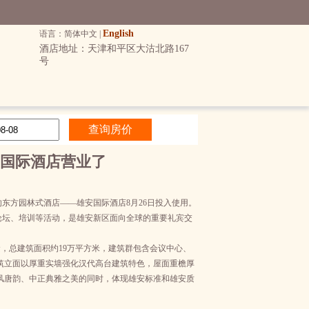
English
语言：简体中文 |
酒店地址：天津和平区大沽北路167
号
国际酒店营业了
东方园林式酒店——雄安国际酒店8月26日投入使用。
论坛、培训等活动，是雄安新区面向全球的重要礼宾交
，总建筑面积约19万平方米，建筑群包含会议中心、
筑立面以厚重实墙强化汉代高台建筑特色，屋面重檐厚
风唐韵、中正典雅之美的同时，体现雄安标准和雄安质